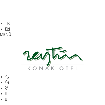
TR
EN
MENÜ